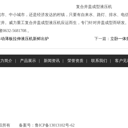
复合井盖成型液压机
、中小城市，还是经济发达的村镇，只要有自来水、路灯、排水、电信
查井。威力重工复合井盖成型液压机应运而生，专门针对井盖成型而研发
者0632-5681708.。
单动薄板拉伸液压机新鲜出炉
下一篇：
立卧一体
威力简介
|
产品展示
|
新闻资讯
|
荣誉资质
|
联系我们
|
客户见
权所有
备案号：
鲁ICP备13013102号-62